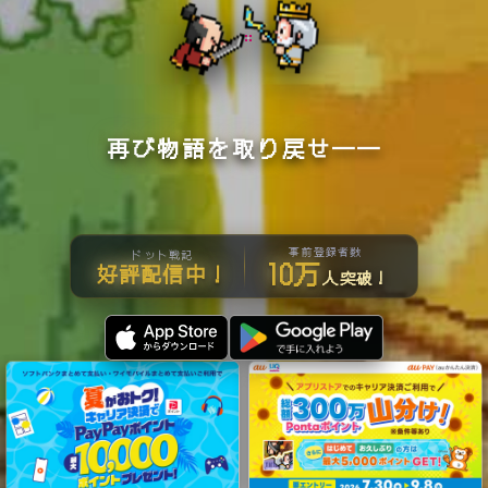
再び物語を取り戻せ――
事前登録者数
ドット戦記
10万
好評配信中！
人突破！